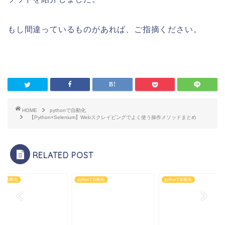
もし間違っているものがあれば、ご指摘ください。
HOME
pythonで自動化
【Python×Selenium】Webスクレイピングでよく使う操作メソッドまとめ
RELATED POST
honで自動化
pythonで自動化
pythonで自動化