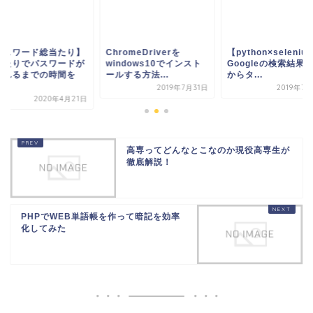
パスワード総当たり】
ChromeDriverを
【python×seleniu
当たりでパスワードが
windows10でインスト
Googleの検索結果
かれるまでの時間を
ールする方法...
からタ...
.
2019年7月31日
2019年7
2020年4月21日
高専ってどんなとこなのか現役高専生が
徹底解説！
PHPでWEB単語帳を作って暗記を効率
化してみた