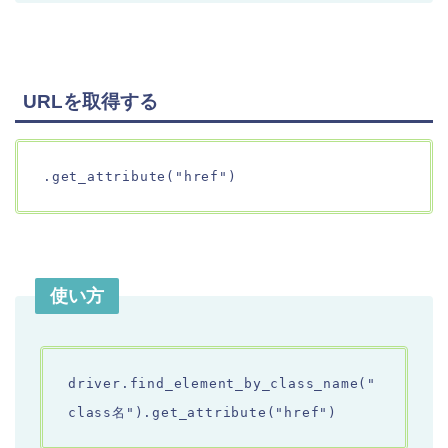
URLを取得する
.get_attribute("href")
使い方
driver.find_element_by_class_name("
class名").get_attribute("href")