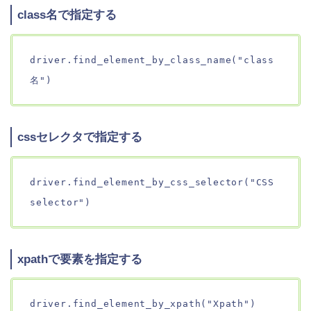
class名で指定する
driver.find_element_by_class_name("class
名")
cssセレクタで指定する
driver.find_element_by_css_selector("CSS
selector")
xpathで要素を指定する
driver.find_element_by_xpath("Xpath")